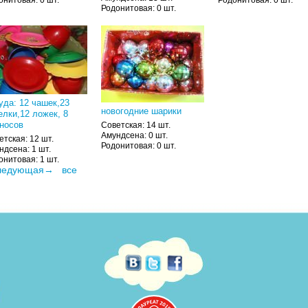
Родонитовая: 0 шт.
уда: 12 чашек,23
новогодние шарики
елки,12 ложек, 8
носов
Советская: 14 шт.
Амундсена: 0 шт.
етская: 12 шт.
Родонитовая: 0 шт.
ндсена: 1 шт.
онитовая: 1 шт.
ледующая→
все