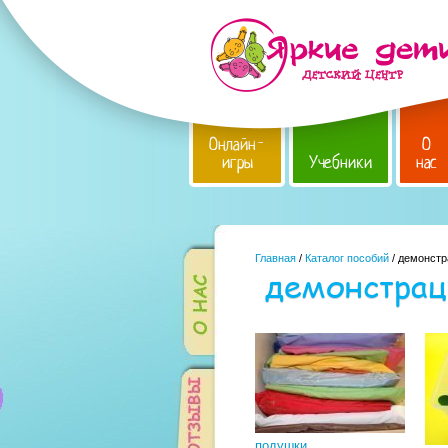
Онлайн-
О
игры
Учебники
нас
Главная
/
Каталог пособий
/ демонстр
демонстрац
подушки