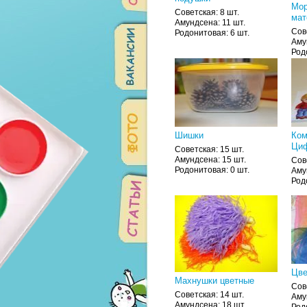
Мор
Советская: 8 шт.
мат
Амундсена: 11 шт.
Сов
Родонитовая: 6 шт.
Аму
Род
Шишки
Ком
Циф
Советская: 15 шт.
Амундсена: 15 шт.
Сов
Родонитовая: 0 шт.
Аму
Род
Цве
Махнушки цветные
Сов
Советская: 14 шт.
Аму
Амундсена: 18 шт.
Род