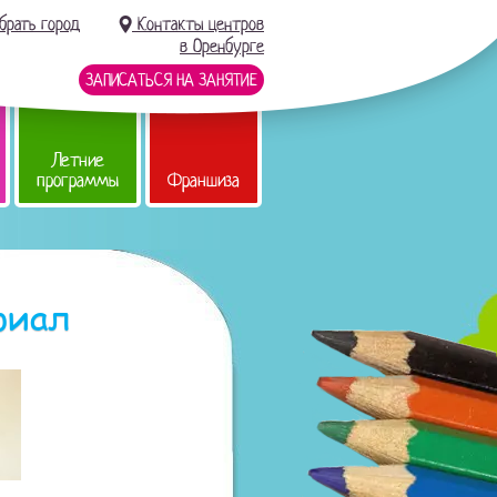
брать город
Контакты центров
в Оренбурге
ЗАПИСАТЬСЯ НА ЗАНЯТИЕ
Летние
программы
Франшиза
риал