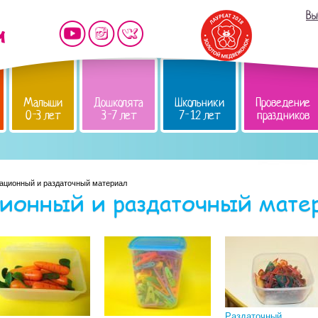
Вы
Малыши
Дошколята
Школьники
Проведение
0-3 лет
3-7 лет
7-12 лет
праздников
ационный и раздаточный материал
ионный и раздаточный мате
Раздаточный