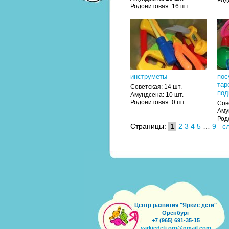
Родонитовая: 16 шт.
инструметы
пос
тар
Советская: 14 шт.
под
Амундсена: 10 шт.
Родонитовая: 0 шт.
Сов
Аму
Род
Страницы:
1
2
3
4
5
…
9
с
Центр развития "Яркие дети"
Оренбург
+7 (965) 691-35-15
yarkiedeti.orn@gmail.com