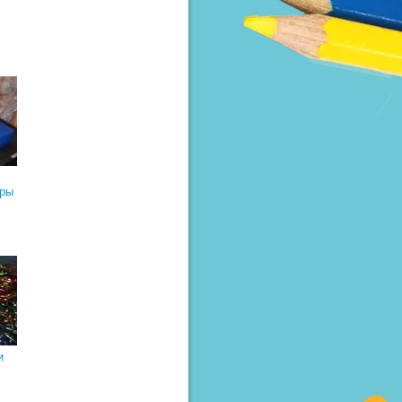
уры
и