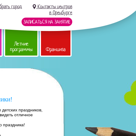
брать город
Контакты центров
в Оренбурге
ЗАПИСАТЬСЯ НА ЗАНЯТИЕ
Летние
программы
Франшиза
ники!
 детских праздников,
 видеть отличное
о праздника!