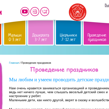
Вы
Малыши
Дошколята
Школьники
Проведение
0-3 лет
3-7 лет
7-12 лет
праздников
Главная
/ Проведение праздников
Проведение праздников
Мы любим и умеем проводить детские празд
Нам очень нравится заниматься организацией и проведением
ведь нет ничего лучше, чем слышать веселый детский смех и
настроение у ребят.
Маленькие дети, как никто другой, верят в сказку и волшебств