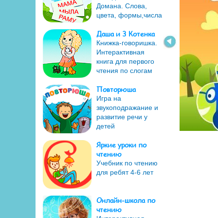
Домана. Слова,
цвета, формы,числа
Даша и 3 Котенка
Книжка-говоришка.
Интерактивная
книга для первого
чтения по слогам
Повторюша
Игра на
звукоподражание и
развитие речи у
детей
Яркие уроки по
чтению
Учебник по чтению
для ребят 4-6 лет
Онлайн-школа по
чтению