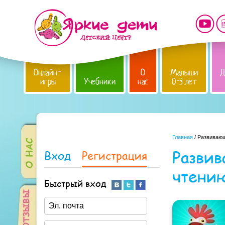
Онлайн-
О
Малыши
Д
игры
Учебники
нас
0-3 лет
Главная
/ Развиваю
Разви
Вход
Регистрация
чтени
Быстрый вход