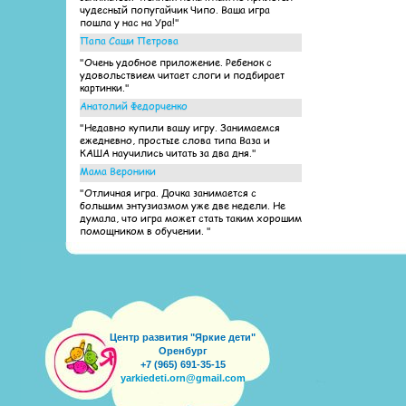
чудесный попугайчик Чипо. Ваша игра
пошла у нас на Ура!"
Папа Саши Петрова
"Очень удобное приложение. Ребенок с
удовольствием читает слоги и подбирает
картинки."
Анатолий Федорченко
"Недавно купили вашу игру. Занимаемся
ежедневно, простые слова типа Ваза и
КАША научились читать за два дня."
Мама Вероники
"Отличная игра. Дочка занимается с
большим энтузиазмом уже две недели. Не
думала, что игра может стать таким хорошим
помощником в обучении. "
Центр развития "Яркие дети"
Оренбург
+7 (965) 691-35-15
yarkiedeti.orn@gmail.com