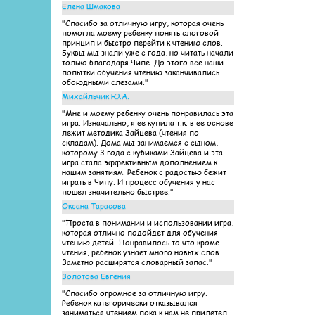
Елена Шмакова
"Спасибо за отличную игру, которая очень
помогла моему ребенку понять слоговой
принцип и быстро перейти к чтению слов.
Буквы мы знали уже с года, но читать начали
только благодаря Чипе. До этого все наши
попытки обучения чтению заканчивались
обоюдными слезами."
Михайльчик Ю.А.
"Мне и моему ребенку очень понравилась эта
игра. Изначально, я ее купила т.к. в ее основе
лежит методика Зайцева (чтения по
складам). Дома мы занимаемся с сыном,
которому 3 года с кубиками Зайцева и эта
игра стала эффективным дополнением к
нашим занятиям. Ребенок с радостью бежит
играть в Чипу. И процесс обучения у нас
пошел значительно быстрее."
Оксана Тарасова
"Проста в понимании и использовании игра,
которая отлично подойдет для обучения
чтению детей. Понравилось то что кроме
чтения, ребенок узнает много новых слов.
Заметно расширятся словарный запас."
Золотова Евгения
"Спасибо огромное за отличную игру.
Ребенок категорически отказывался
заниматься чтением пока к нам не прилетел