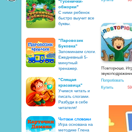
"
Гусенички-
обжорки
"
С ними ребенок
быстро выучит все
буквы.
"Паровозик
Буковка"
Запоминаем слоги.
Ежедневный 5-
минутный
Повторюша. Игр
тренажер.
звукоподражани
"Спящая
Попробовать
красавица"
Купить
59
Учимся читать и
писать слогами.
Разбуди в себе
читателя!
Читаем словами
Игра основана на
методике Глена