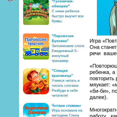
"
Гусенички-
обжорки
"
С ними ребенок
быстро выучит все
буквы.
"Паровозик
Игра «Пов
Буковка"
Запоминаем слоги.
Она станет
Ежедневный 5-
речи ваш
минутный
тренажер.
«Повторюш
"Спящая
ребенка, 
красавица"
повторить р
Учимся читать и
мяукает: «
писать слогами.
«би-би», по
Разбуди в себе
читателя!
далее).
Читаем словами
Многократн
Игра основана на
методике Глена
работу , к