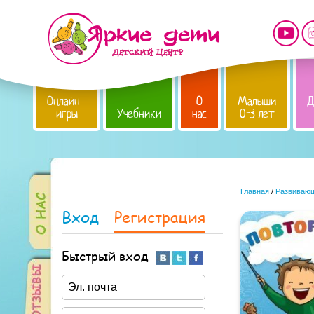
Онлайн-
О
Малыши
Д
игры
Учебники
нас
0-3 лет
Главная
/
Развивающ
Вход
Регистрация
Быстрый вход