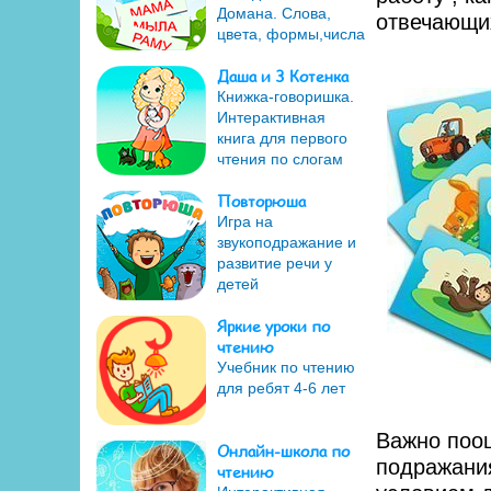
Домана. Слова,
отвечающих
цвета, формы,числа
Даша и 3 Котенка
Книжка-говоришка.
Интерактивная
книга для первого
чтения по слогам
Повторюша
Игра на
звукоподражание и
развитие речи у
детей
Яркие уроки по
чтению
Учебник по чтению
для ребят 4-6 лет
Важно поо
Онлайн-школа по
подражания
чтению