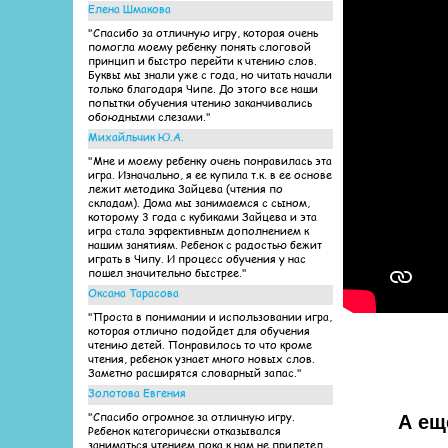
Елена Шмакова
"Спасибо за отличную игру, которая очень
помогла моему ребенку понять слоговой
принцип и быстро перейти к чтению слов.
Буквы мы знали уже с года, но читать начали
только благодаря Чипе. До этого все наши
попытки обучения чтению заканчивались
обоюдными слезами."
Михайльчик Ю.А.
"Мне и моему ребенку очень понравилась эта
игра. Изначально, я ее купила т.к. в ее основе
лежит методика Зайцева (чтения по
складам). Дома мы занимаемся с сыном,
которому 3 года с кубиками Зайцева и эта
игра стала эффективным дополнением к
нашим занятиям. Ребенок с радостью бежит
играть в Чипу. И процесс обучения у нас
пошел значительно быстрее."
Оксана Тарасова
"Проста в понимании и использовании игра,
которая отлично подойдет для обучения
чтению детей. Понравилось то что кроме
чтения, ребенок узнает много новых слов.
Заметно расширятся словарный запас."
Золотова Евгения
"Спасибо огромное за отличную игру.
А ещ
Ребенок категорически отказывался
заниматься чтением пока к нам не прилетел