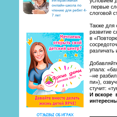
условием 
Интерактивная
онлайн-школа по
первые сл
чтению для ребят 4-
слоговой с
7 лет
Также для
развитие 
в «Повтор
сосредоточ
различать 
Добавляйт
упала: «ба
–не разбил
пи»), озву
стучит: «ту
И вскоре 
интересны
ОТЗЫВЫ ОБ ИГРАХ