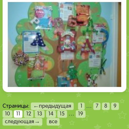
Страницы:
←предыдущая
1
…
7
8
9
10
11
12
13
14
15
…
19
следующая→
все