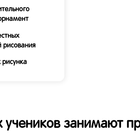
ительного
 орнамент
естных
й рисования
х рисунка
 учеников занимают п