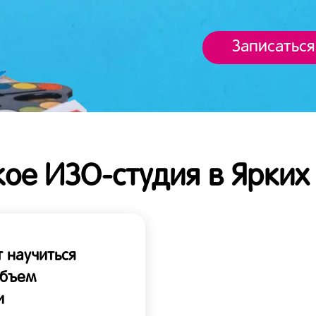
Записаться
кое ИЗО-студия в Ярких
 научиться
объем
и