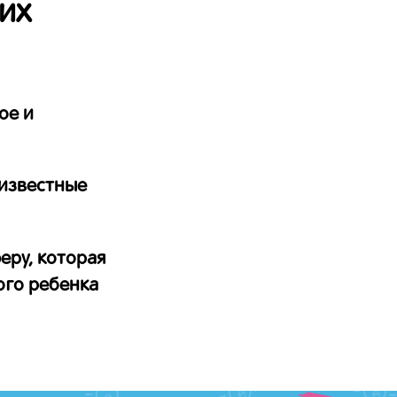
их
ое и
известные
еру, которая
ого ребенка