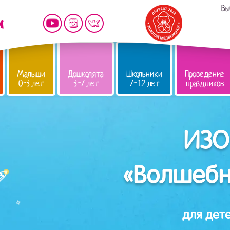
Вы
Малыши
Дошколята
Школьники
Проведение
0-3 лет
3-7 лет
7-12 лет
праздников
ИЗО
«Волшебн
для дете