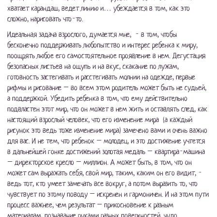
хватает карандаш, ведет линию и… убеждается в том, как это
сложно, нарисовать что-то.
Идеальная задача взрослого, думается мне, - в том, чтобы
бесконечно поддерживать любопытство и интерес ребенка к миру,
поощрять любое его самостоятельное проявление в нем. Дегустация
безопасных листьев на ощупь и на вкус, скакание по лужам,
готовность застегивать и расстегивать молнии на одежде, первые
рифмы и рисование – во всем этом родитель может быть не судьей,
а поддержкой. Убедить ребенка в том, что ему действительно
подвластен этот мир, что он может в нем жить и оставлять след, как
настоящий взрослый человек, что его изменение мира (а каждый
рисунок это ведь тоже изменение мира) замечено вами и очень важно
для вас. И не тем, что ребенок – молодец, и это достижение учтется
в дальнейшей гонке достижений золотая медаль – квартира-машина
– директорское кресло – миллион. А может быть, в том, что он
может сам выражать себя, свой мир, таким, каким он его видит, -
ведь тот, кто умеет замечать все вокруг, а потом выразить то, что
чувствует по этому поводу – искренен и гармоничен. И на этом пути
процесс важнее, чем результат – прикосновение к разным
материалам, познавание руками разных поверхностей, чудо