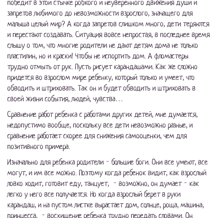
победит в этой стычке робкого и неуверенного движения души и
запретов любимого до невозможности взрослого, значащего для
малыша целый мир? А когда запретов слишком много, дети теряются
и перестают создавать. Ситуация вовсе непростая, в последнее время
слышу о том, что многие родители не дают детям дома не только
пластилин, но и краски! Чтобы не испортить дом. А фломастеры
трудно отмыть от рук. Пусть рисует карандашами. Как же сложно
придется во взрослом мире ребенку, который только и умеет, что
обводить и штриховать. Так он и будет обводить и штриховать в
своей жизни события, людей, чувства…
Сравнение работ ребенка с работами других детей, мне думается,
недопустимо вообще, поскольку все дети невозможно разные, и
сравнение работает скорее для снижения самооценки, чем для
позитивного примера.
Изначально для ребенка родители - большие боги. Они все умеют, все
могут, и им все можно. Поэтому когда ребенок видит, как взрослый
ловко ходит, готовит еду, танцует, - возможно, он думает - как
легко у него все получается. Но когда взрослый берет в руки
карандаш, и на пустом листке вырастает дом, солнце, роща, машина,
принцесса, - восхищение ребенка трудно передать словами. Он