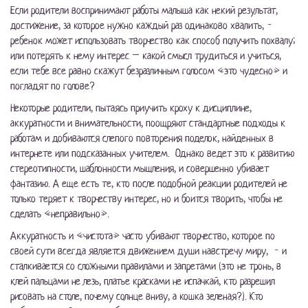
Если родители воспринимают работы малыша как некий результат,
достижение, за которое нужно каждый раз одинаково хвалить, -
ребенок может использовать творчество как способ получить похвалу;
или потерять к нему интерес – какой смысл трудиться и учиться,
если тебе все равно скажут безразличным голосом «это чудесно» и
погладят по голове?
Некоторые родители, пытаясь приучить кроху к дисциплине,
аккуратности и внимательности, поощряют стандартные подходы к
работам и добиваются слепого повторения поделок, найденных в
интернете или подсказанных учителем. Однако ведет это к развитию
стереотипности, шаблонности мышления, и совершенно убивает
фантазию. А еще есть те, кто после подобной реакции родителей не
только теряет к творчеству интерес, но и боится творить, чтобы не
сделать «неправильно».
Аккуратность и «чистота» часто убивают творчество, которое по
своей сути всегда является движением души навстречу миру, - и
сталкивается со сложными правилами и запретами (это не тронь, в
клей пальцами не лезь, платье красками не испачкай, кто разрешил
рисовать на столе, почему солнце внизу, а кошка зеленая?). Кто