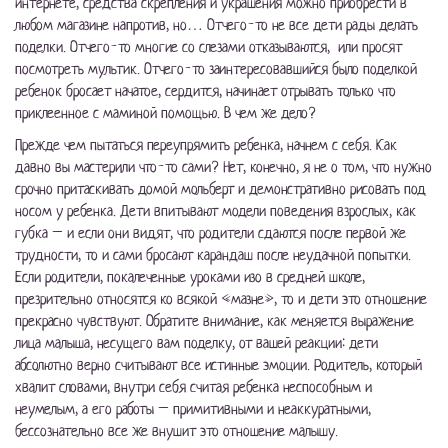
интернете, средства скрепления и украшения можно приобрести в
любом магазине напротив, но… Отчего-то не все дети рады делать
поделки. Отчего-то многие со слезами отказываются, или просят
посмотреть мультик. Отчего-то заинтересовавшийся было поделкой
ребенок бросает начатое, сердится, начинает отрывать только что
приклеенное с маминой помощью. В чем же дело?
Прежде чем пытаться переупрямить ребенка, начнем с себя. Как
давно вы мастерили что-то сами? Нет, конечно, я не о том, что нужно
срочно притаскивать домой мольберт и демонстративно рисовать под
носом у ребенка. Дети впитывают модели поведения взрослых, как
губка – и если они видят, что родители сдаются после первой же
трудности, то и сами бросают карандаш после неудачной попытки.
Если родители, покалеченные уроками изо в средней школе,
презрительно относятся ко всякой «мазне», то и дети это отношение
прекрасно чувствуют. Обратите внимание, как меняется выражение
лица малыша, несущего вам поделку, от вашей реакции: дети
абсолютно верно считывают все истинные эмоции. Родитель, который
хвалит словами, внутри себя считая ребенка неспособным и
неумелым, а его работы – примитивными и неаккуратными,
бессознательно все же внушит это отношение малышу.